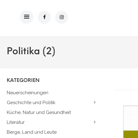
Politika (2)
Gestillte Zeit | Mutter- und
doch Selbstsein
KATEGORIEN
02.10.2026, Zeit: 18:00 Uhr
Neuerscheinungen
Geschichte und Politik
Küche, Natur und Gesundheit
Literatur
Berge, Land und Leute