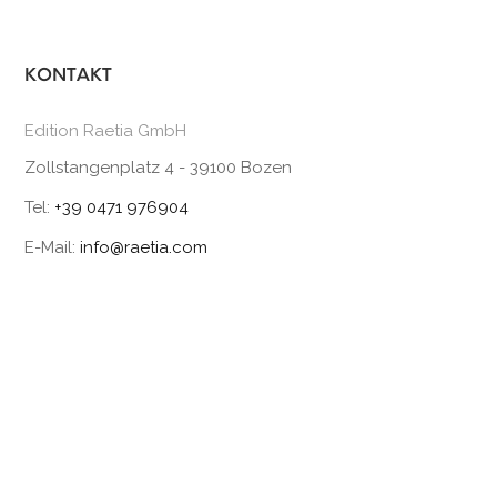
Der König von Tiers | Der
Bozen-Krimi: Vergeltung
KONTAKT
03.09.2026, Zeit: 17:30 Uhr
Edition Raetia GmbH
Zollstangenplatz 4 - 39100 Bozen
Tel:
+39 0471 976904
E-Mail:
info@raetia.com
Gestillte Zeit | Mutter- und