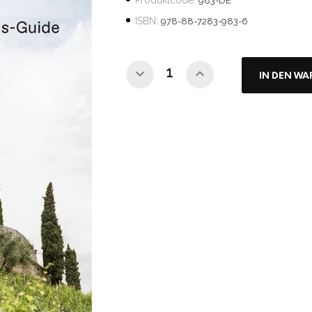
Produktcode:
983-DE
ISBN:
978-88-7283-983-6
IN DEN W