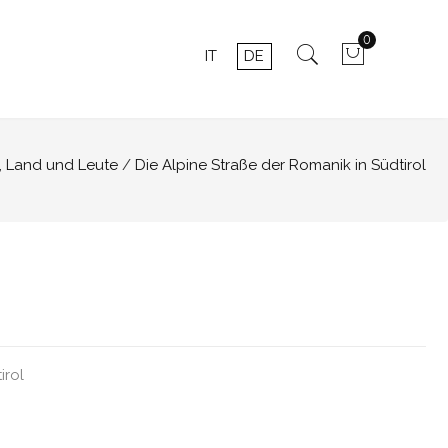
0
IT
DE
, Land und Leute
Die Alpine Straße der Romanik in Südtirol
irol