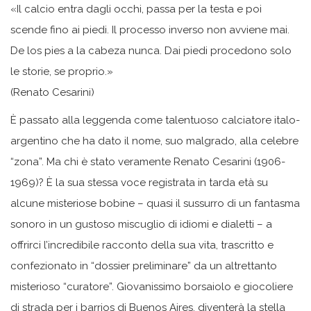
«Il calcio entra dagli occhi, passa per la testa e poi
scende fino ai piedi. Il processo inverso non avviene mai.
De los pies a la cabeza nunca. Dai piedi procedono solo
le storie, se proprio.»
(Renato Cesarini)
È passato alla leggenda come talentuoso calciatore italo-
argentino che ha dato il nome, suo malgrado, alla celebre
“zona”. Ma chi è stato veramente Renato Cesarini (1906-
1969)? È la sua stessa voce registrata in tarda età su
alcune misteriose bobine – quasi il sussurro di un fantasma
sonoro in un gustoso miscuglio di idiomi e dialetti – a
offrirci l’incredibile racconto della sua vita, trascritto e
confezionato in “dossier preliminare” da un altrettanto
misterioso “curatore”. Giovanissimo borsaiolo e giocoliere
di strada per i barrios di Buenos Aires, diventerà la stella