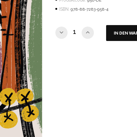
Produktcode:
958-DE
ISBN:
978-88-7283-958-4
IN DEN W