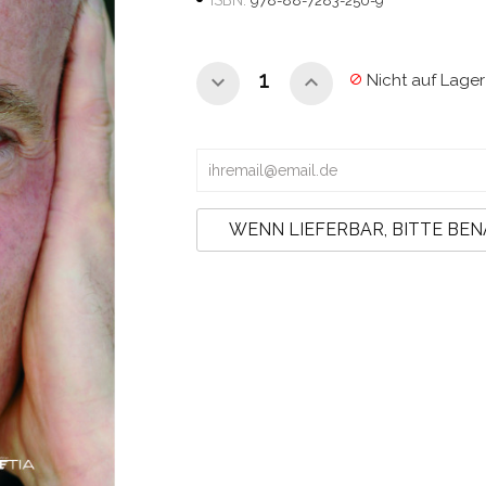
ISBN:
978-88-7283-250-9
Nicht auf Lager

WENN LIEFERBAR, BITTE BE