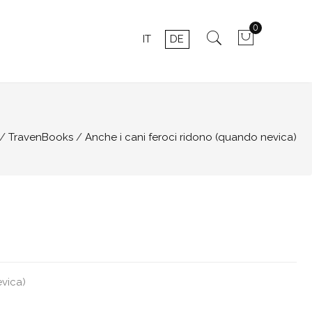
0
IT
DE
TravenBooks
Anche i cani feroci ridono (quando nevica)
evica)