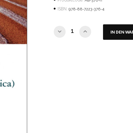
Produktcode:
AB-376-IT
ISBN:
978-88-7223-376-4
IN DEN W