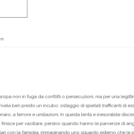
en
opa non in fuga da conflitti o persecuzioni, ma per una legittim
rivela ben presto un incubo: ostaggio di spietati trafficanti di ess
naro, a terrore e umiliazioni. In questa lenta e inesorabile disc
 finisce per vacillare, persino quando hanno le parvenze di ang
olari con la famiglia, immaginando uno sguardo esterno che le p