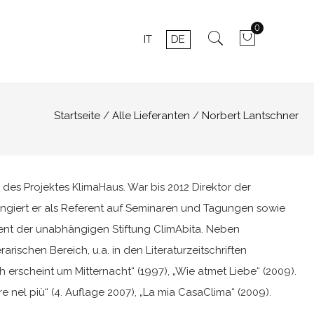
0
IT
DE
Startseite
Alle Lieferanten
Norbert Lantschner
r des Projektes KlimaHaus. War bis 2012 Direktor der
ungiert er als Referent auf Seminaren und Tagungen sowie
dent der unabhängigen Stiftung ClimAbita. Neben
rischen Bereich, u.a. in den Literaturzeitschriften
sch erscheint um Mitternacht“ (1997), „Wie atmet Liebe“ (2009).
e nel più“ (4. Auflage 2007), „La mia CasaClima“ (2009).