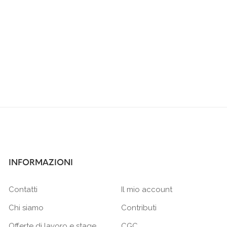
INFORMAZIONI
Contatti
Il mio account
Chi siamo
Contributi
Offerte di lavoro e stage
CGC