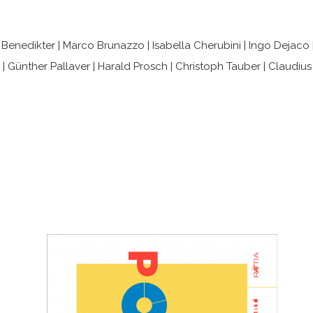
enedikter | Marco Brunazzo | Isabella Cherubini | Ingo Dejaco | 
er | Günther Pallaver | Harald Prosch | Christoph Tauber | Claud