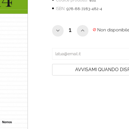
Codice prodotto:
482
ISBN:
978-88-7283-482-4
Non disponibil

AVVISAMI QUANDO DIS