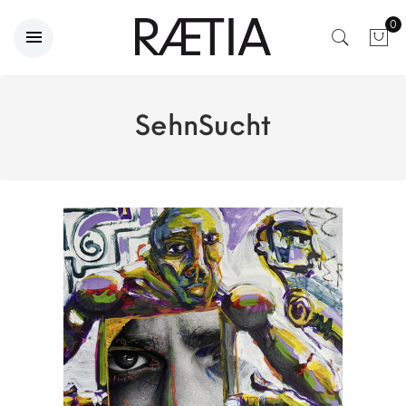
0
SehnSucht