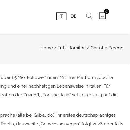
0
IT
DE
Home
Tutti i fornitori
Carlotta Perego
 über 1,5 Mio. Follower*innen. Mit ihrer Plattform „Cucina
ung und einer nachhaltigen Lebensweise in Italien. Für
äften der Zukunft, „Fortune Italia“ setzte sie 2024 auf die
Sprache (alle bei Gribaudo). Ihr erstes deutschsprachiges
 Raetia, das zweite „Gemeinsam vegan“ folgt 2026 ebenfalls