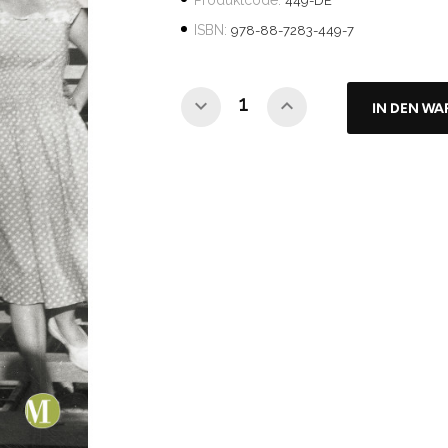
Produktcode:
449-DE
ISBN:
978-88-7283-449-7
IN DEN W