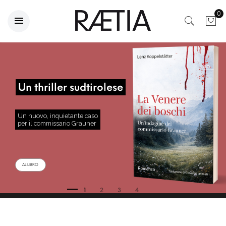
0
Un thriller sudtirolese
Un nuovo, inquietante caso
per il commissario Grauner
AL LIBRO
1
2
3
4