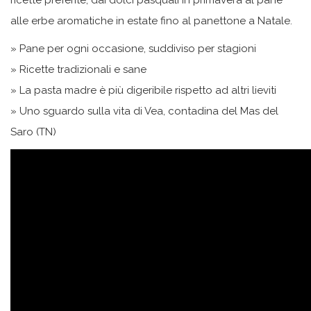
alle erbe aromatiche in estate fino al panettone a Natale.
» Pane per ogni occasione, suddiviso per stagioni
» Ricette tradizionali e sane
» La pasta madre è più digeribile rispetto ad altri lieviti
» Uno sguardo sulla vita di Vea, contadina del Mas del
Saro (TN)