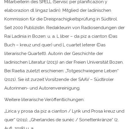
Mitarbeiterin des SPELL (Servisc per planificazion y
elaborazion dl lingaz ladin). Mitglied der ladinischen
Kommission für die Dreisprachigkeitsprüfung in Südtirol.
Seit 2000 Publizistin. Redakteurin von Radiosendungen der
Rai Ladinia in Bozen: u. a. L liber – da piz a cianton (Das
Buch – kreuz und quer) und L cuartet leterer (Das
literarische Quartett). Autorin der Geschichte der
ladinischen Literatur (2013) an der Freien Universität Bozen.
Bei Raetia zuletzt erschienen: „Totgeschwiegene Leben“
(2021). Sie ist zurzeit Vorsitzende der SAAV – Südtiroler
Autorinnen- und Autorenvereinigung.
Weitere literarische Veröffentlichungen:
„Lirica y prosa da piz a cianton / Lyrik und Prosa kreuz und
quer“ (2011), „Gherlandes de sunëc / Sonettenkränze“ (2.
Aufl. 2018) u. a.